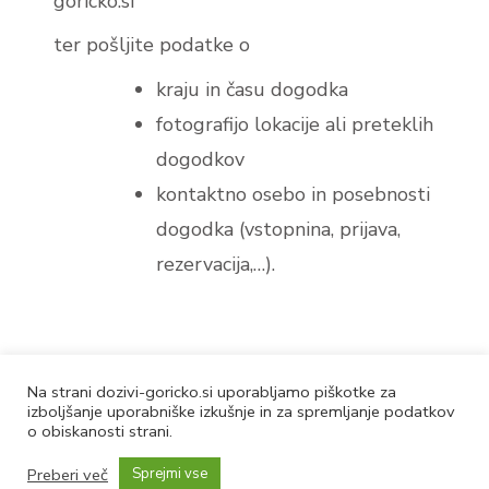
goricko.si
ter pošljite podatke o
kraju in času dogodka
fotografijo lokacije ali preteklih
dogodkov
kontaktno osebo in posebnosti
dogodka (vstopnina, prijava,
rezervacija,…).
Na strani dozivi-goricko.si uporabljamo piškotke za
izboljšanje uporabniške izkušnje in za spremljanje podatkov
© 2025 Goričanka d.o.o. Vse pravice pridržane
o obiskanosti strani.
Blossom Spa | Razvil
Blossom Themes
.Poganja
Preberi več
Sprejmi vse
WordPress
.
Piškotki in vaši podatki