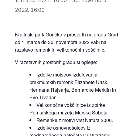
1. marca 2022, 10:00
-
30. novembra
2022, 16:00
Krajinski park Goričko v prostorih na gradu Grad
od 1. marca do 30. novembra 2022 vabi na
razstavo remenk in velikonočnih voščilnic.
V razstavnih prostorih gradu si oglejte:
Izdelke mojstrov izdelovanja
prekmurskih remenk Elizabete Urisk,
Hermana Rajsarja, Bernardke Merklin in
Eve Tivadar.
Velikonočne voščilnice iz zbirke
Pomurskega muzeja Murska Sobota.
Remenke z motivi vrst Natura 2000.
Izdelke osnovnošolcev iz
mednarodnega natečaja v ustvarjanju