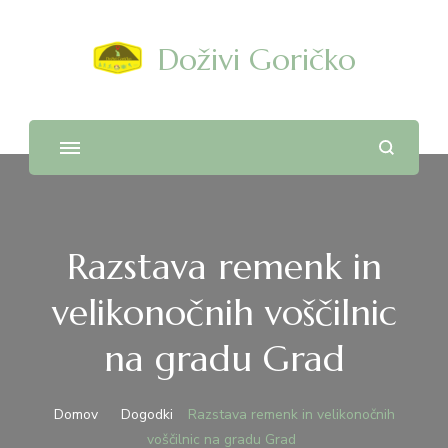
Doživi Goričko
Razstava remenk in
velikonočnih voščilnic
na gradu Grad
Domov
Dogodki
Razstava remenk in velikonočnih
voščilnic na gradu Grad